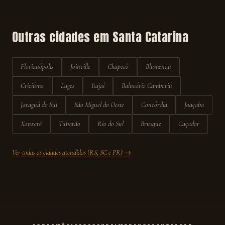
Outras cidades em
Santa Catarina
Florianópolis
Joinville
Chapecó
Blumenau
Criciúma
Lages
Itajaí
Balneário Camboriú
Jaraguá do Sul
São Miguel do Oeste
Concórdia
Joaçaba
Xanxerê
Tubarão
Rio do Sul
Brusque
Caçador
Ver todas as cidades atendidas (RS, SC e PR) →