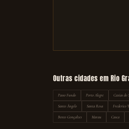
Outras cidades em
Rio Gr
Passo Fundo
Porto Alegre
Caxias do 
Santo Ângelo
Santa Rosa
Frederico 
Bento Gonçalves
Marau
Casca