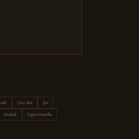
eado
Cruz Alta
Ijuí
Soledade
Lagoa Vermelha