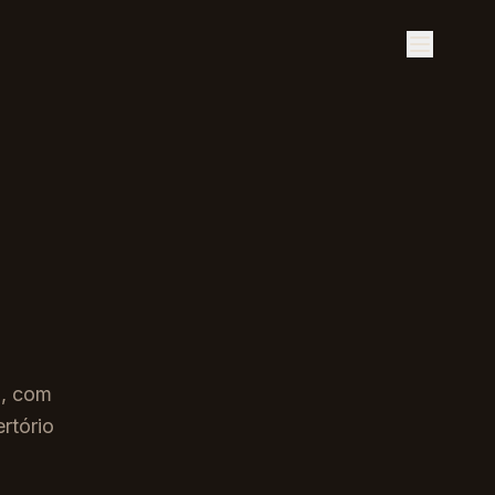
l, com
rtório