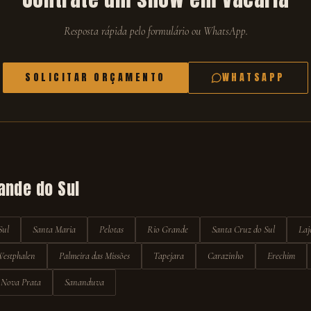
Resposta rápida pelo formulário ou WhatsApp.
SOLICITAR ORÇAMENTO
WHATSAPP
ande do Sul
Sul
Santa Maria
Pelotas
Rio Grande
Santa Cruz do Sul
Laj
Westphalen
Palmeira das Missões
Tapejara
Carazinho
Erechim
Nova Prata
Sananduva