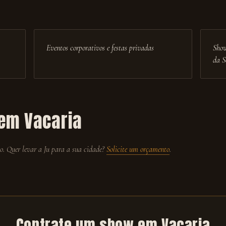
Eventos corporativos e festas privadas
Show
da S
 em
Vacaria
 Quer levar a Ju para a sua cidade?
Solicite um orçamento
.
Contrate um show em
Vacaria