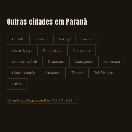
Outras cidades em
Paraná
Curitiba
Londrina
Maringá
Cascavel
Foz do Iguaçu
Ponta Grossa
Pato Branco
Francisco Beltrão
Umuarama
Guarapuava
Apucarana
Campo Mourão
Paranavaí
Cianorte
Dois Vizinhos
Palmas
Ver todas as cidades atendidas (RS, SC e PR) →