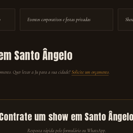
o
Eventos corporativos e festas privadas
Show
 em
Santo Ângelo
ento. Quer levar a Ju para a sua cidade?
Solicite um orçamento
.
Contrate um show em
Santo Ângel
Resposta rápida pelo formulário ou WhatsApp.