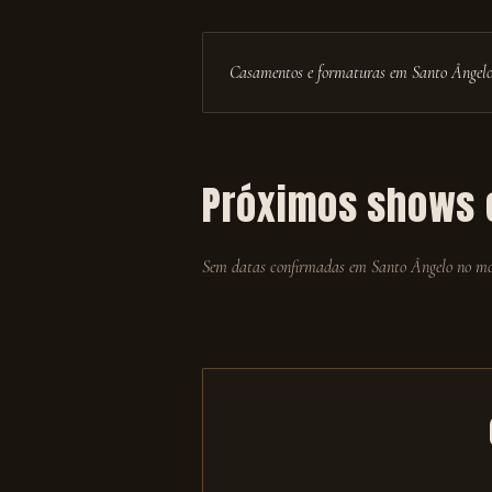
Casamentos e formaturas em Santo Ângel
Próximos shows
Sem datas confirmadas em
Santo Ângelo
no mom