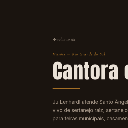
voltar ao site
Missões
—
Rio Grande do Sul
Cantora
Ju Lenhardi atende Santo Ângel
vivo de sertanejo raiz, sertanej
para feiras municipais, casame