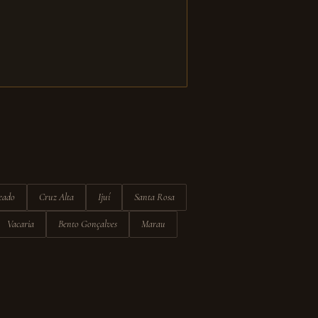
eado
Cruz Alta
Ijuí
Santa Rosa
Vacaria
Bento Gonçalves
Marau