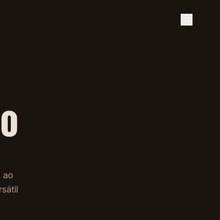
lo
w ao
sátil