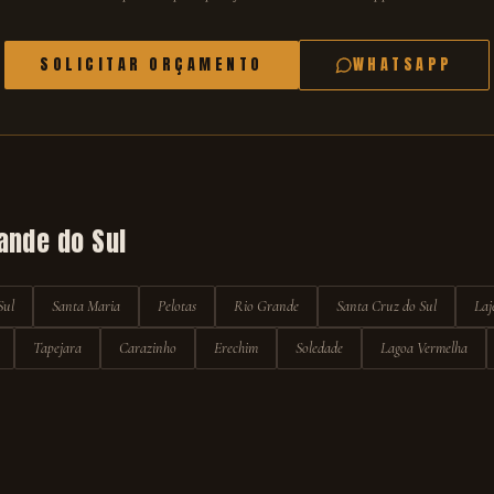
SOLICITAR ORÇAMENTO
WHATSAPP
ande do Sul
Sul
Santa Maria
Pelotas
Rio Grande
Santa Cruz do Sul
Laj
Tapejara
Carazinho
Erechim
Soledade
Lagoa Vermelha