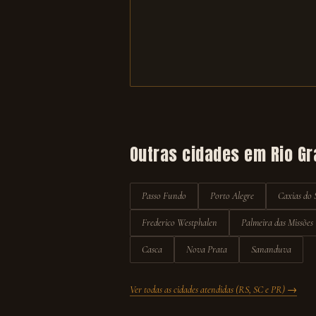
Outras cidades em
Rio Gr
Passo Fundo
Porto Alegre
Caxias do 
Frederico Westphalen
Palmeira das Missões
Casca
Nova Prata
Sananduva
Ver todas as cidades atendidas (RS, SC e PR) →