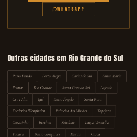
WHATSAPP
Outras cidades em
Rio Grande do Sul
Passo Fundo
Porto Alegre
Caxias do Sul
Santa Maria
Pelotas
Rio Grande
Santa Cruz do Sul
Lajeado
Cruz Alta
Ijuí
Santo Ângelo
Santa Rosa
Frederico Westphalen
Palmeira das Missões
Tapejara
Carazinho
Erechim
Soledade
Lagoa Vermelha
Vacaria
Bento Gonçalves
Marau
Casca