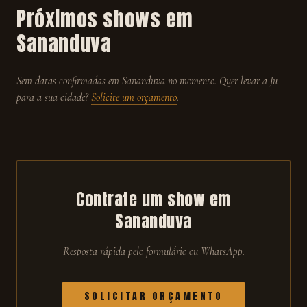
Próximos shows em
Sananduva
Sem datas confirmadas em
Sananduva
no momento. Quer levar a Ju
para a sua cidade?
Solicite um orçamento
.
Contrate um show em
Sananduva
Resposta rápida pelo formulário ou WhatsApp.
SOLICITAR ORÇAMENTO