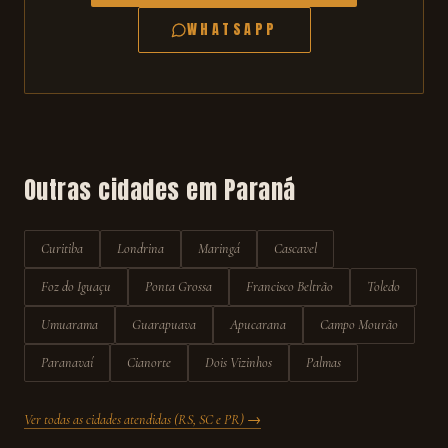
WHATSAPP
Outras cidades em
Paraná
Curitiba
Londrina
Maringá
Cascavel
Foz do Iguaçu
Ponta Grossa
Francisco Beltrão
Toledo
Umuarama
Guarapuava
Apucarana
Campo Mourão
Paranavaí
Cianorte
Dois Vizinhos
Palmas
Ver todas as cidades atendidas (RS, SC e PR) →