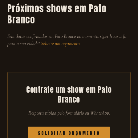
Próximos shows em
Pato
Branco
Sem datas confirmadas em
Pato Branco
no momento. Quer levar a Ju
para a sua cidade?
Solicite um orçamento
.
Contrate um show em
Pato
Branco
Resposta rápida pelo formulário ou WhatsApp.
SOLICITAR ORÇAMENTO