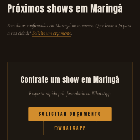
Próximos shows em
Maringá
Sem datas confirmadas em
Maringá
no momento. Quer levar a Ju para
a sua cidade?
Solicite um orçamento
.
Contrate um show em
Maringá
Resposta rápida pelo formulário ou WhatsApp.
SOLICITAR ORÇAMENTO
WHATSAPP