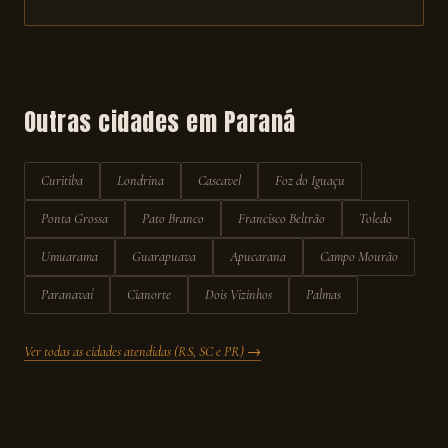
Outras cidades em
Paraná
Curitiba
Londrina
Cascavel
Foz do Iguaçu
Ponta Grossa
Pato Branco
Francisco Beltrão
Toledo
Umuarama
Guarapuava
Apucarana
Campo Mourão
Paranavaí
Cianorte
Dois Vizinhos
Palmas
Ver todas as cidades atendidas (RS, SC e PR) →