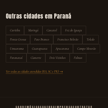
Outras cidades em
Paraná
Curitiba
Maringá
Cascavel
Foz do Iguaçu
Ponta Grossa
Pato Branco
Francisco Beltrão
Toledo
Umuarama
Guarapuava
Apucarana
Campo Mourão
Paranavaí
Cianorte
Dois Vizinhos
Palmas
Ver todas as cidades atendidas (RS, SC e PR) →
SOBRE
MÚSICAS
AGENDA
IMPRENSA
CONTRATAR