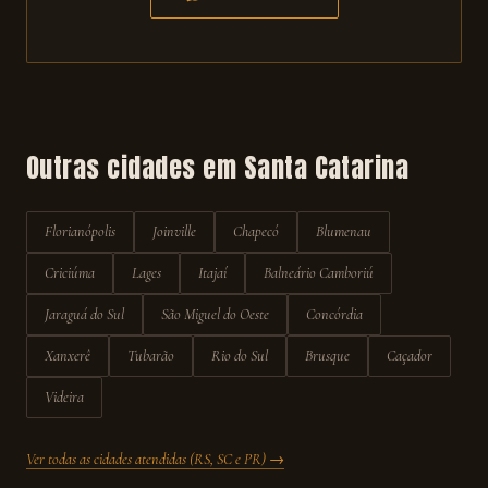
Outras cidades em
Santa Catarina
Florianópolis
Joinville
Chapecó
Blumenau
Criciúma
Lages
Itajaí
Balneário Camboriú
Jaraguá do Sul
São Miguel do Oeste
Concórdia
Xanxerê
Tubarão
Rio do Sul
Brusque
Caçador
Videira
Ver todas as cidades atendidas (RS, SC e PR) →