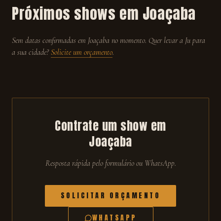
Próximos shows em
Joaçaba
Sem datas confirmadas em
Joaçaba
no momento. Quer levar a Ju para
a sua cidade?
Solicite um orçamento
.
Contrate um show em
Joaçaba
Resposta rápida pelo formulário ou WhatsApp.
SOLICITAR ORÇAMENTO
WHATSAPP