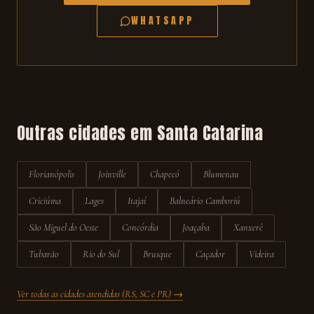
WHATSAPP
Outras cidades em
Santa Catarina
Florianópolis
Joinville
Chapecó
Blumenau
Criciúma
Lages
Itajaí
Balneário Camboriú
São Miguel do Oeste
Concórdia
Joaçaba
Xanxerê
Tubarão
Rio do Sul
Brusque
Caçador
Videira
Ver todas as cidades atendidas (RS, SC e PR) →