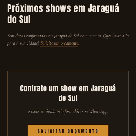
Próximos shows em
Jaraguá
do Sul
Sem datas confirmadas em
Jaraguá do Sul
no momento. Quer levar a Ju
para a sua cidade?
Solicite um orçamento
.
Contrate um show em
Jaraguá
do Sul
Resposta rápida pelo formulário ou WhatsApp.
SOLICITAR ORÇAMENTO