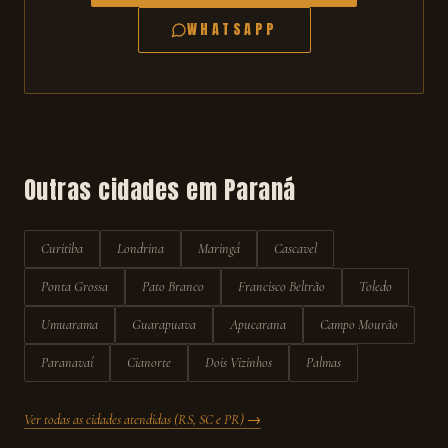
WHATSAPP
Outras cidades em
Paraná
Curitiba
Londrina
Maringá
Cascavel
Ponta Grossa
Pato Branco
Francisco Beltrão
Toledo
Umuarama
Guarapuava
Apucarana
Campo Mourão
Paranavaí
Cianorte
Dois Vizinhos
Palmas
Ver todas as cidades atendidas (RS, SC e PR) →