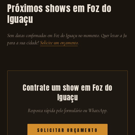
Próximos shows em
Foz do
Iguaçu
Sem datas confirmadas em
Foz do Iguaçu
no momento. Quer levar a Ju
para a sua cidade?
Solicite um orçamento
.
Contrate um show em
Foz do
Iguaçu
Resposta rápida pelo formulário ou WhatsApp.
SOLICITAR ORÇAMENTO