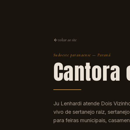
voltar ao site
Sudoeste paranaense
—
Paraná
Cantora
Ju Lenhardi atende Dois Vizin
vivo de sertanejo raiz, sertanej
para feiras municipais, casame