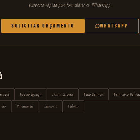
Resposta rápida pelo formulário ou WhatsApp.
SOLICITAR ORÇAMENTO
WHATSAPP
á
scavel
Foz do Iguaçu
Ponta Grossa
Pato Branco
Francisco Beltrã
rão
Paranavaí
Cianorte
Palmas