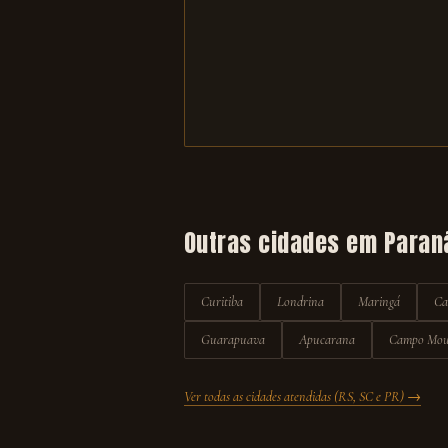
Outras cidades em
Paran
Curitiba
Londrina
Maringá
Ca
Guarapuava
Apucarana
Campo Mou
Ver todas as cidades atendidas (RS, SC e PR) →