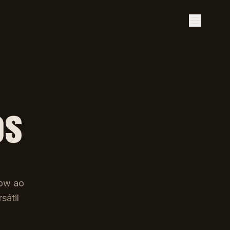
os
how ao
sátil