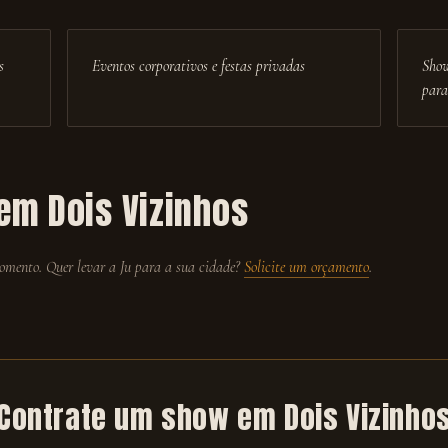
s
Eventos corporativos e festas privadas
Show
para
 em
Dois Vizinhos
mento. Quer levar a Ju para a sua cidade?
Solicite um orçamento
.
Contrate um show em
Dois Vizinho