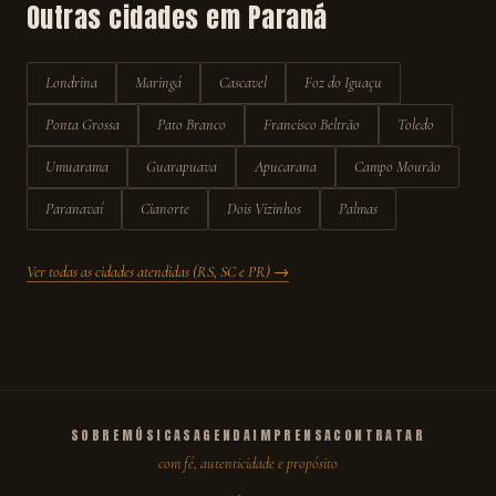
Outras cidades em
Paraná
Londrina
Maringá
Cascavel
Foz do Iguaçu
Ponta Grossa
Pato Branco
Francisco Beltrão
Toledo
Umuarama
Guarapuava
Apucarana
Campo Mourão
Paranavaí
Cianorte
Dois Vizinhos
Palmas
Ver todas as cidades atendidas (RS, SC e PR) →
SOBRE
MÚSICAS
AGENDA
IMPRENSA
CONTRATAR
com fé, autenticidade e propósito