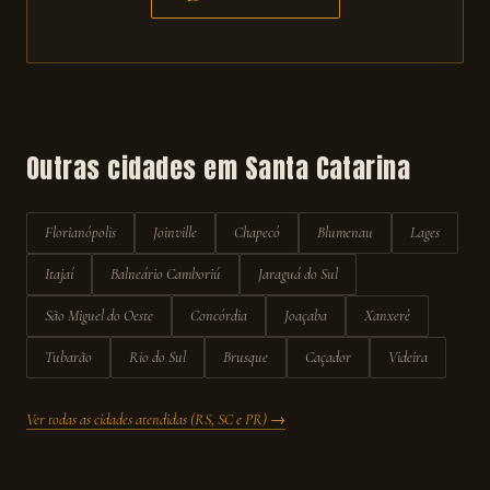
Outras cidades em
Santa Catarina
Florianópolis
Joinville
Chapecó
Blumenau
Lages
Itajaí
Balneário Camboriú
Jaraguá do Sul
São Miguel do Oeste
Concórdia
Joaçaba
Xanxerê
Tubarão
Rio do Sul
Brusque
Caçador
Videira
Ver todas as cidades atendidas (RS, SC e PR) →