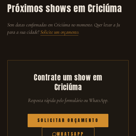
Próximos shows em
Criciúma
Sem datas confirmadas em
Criciúma
no momento. Quer levar a Ju
para a sua cidade?
Solicite um orçamento
.
Contrate um show em
Criciúma
Resposta rápida pelo formulário ou WhatsApp.
SOLICITAR ORÇAMENTO
WHATSAPP