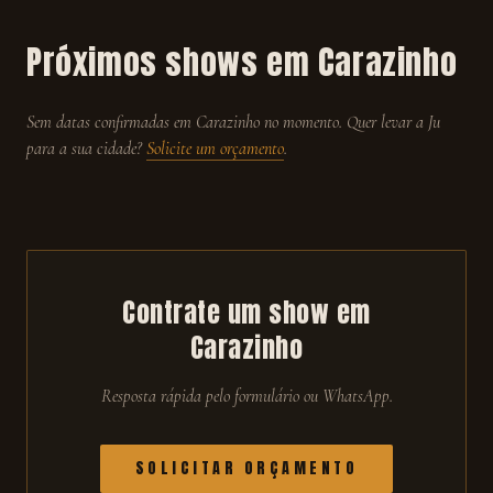
Próximos shows em
Carazinho
Sem datas confirmadas em
Carazinho
no momento. Quer levar a Ju
para a sua cidade?
Solicite um orçamento
.
Contrate um show em
Carazinho
Resposta rápida pelo formulário ou WhatsApp.
SOLICITAR ORÇAMENTO