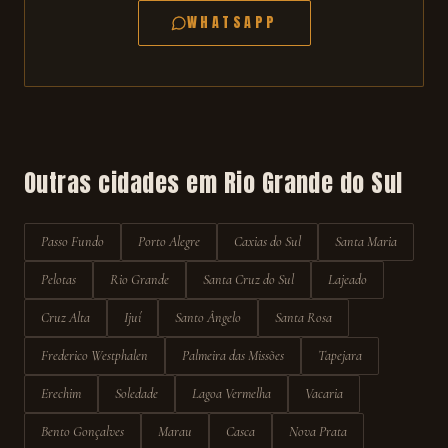
WHATSAPP
Outras cidades em
Rio Grande do Sul
Passo Fundo
Porto Alegre
Caxias do Sul
Santa Maria
Pelotas
Rio Grande
Santa Cruz do Sul
Lajeado
Cruz Alta
Ijuí
Santo Ângelo
Santa Rosa
Frederico Westphalen
Palmeira das Missões
Tapejara
Erechim
Soledade
Lagoa Vermelha
Vacaria
Bento Gonçalves
Marau
Casca
Nova Prata