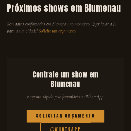
Próximos shows em
Blumenau
Sem datas confirmadas em
Blumenau
no momento. Quer levar a Ju
para a sua cidade?
Solicite um orçamento
.
Contrate um show em
Blumenau
Resposta rápida pelo formulário ou WhatsApp.
SOLICITAR ORÇAMENTO
WHATSAPP