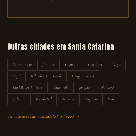
Outras cidades em
Santa Catarina
Florianópolis
Joinville
Chapecó
Criciúma
Lages
Itajaí
Balneário Camboriú
Jaraguá do Sul
São Miguel do Oeste
Concórdia
Joaçaba
Xanxerê
Tubarão
Rio do Sul
Brusque
Caçador
Videira
Ver todas as cidades atendidas (RS, SC e PR) →