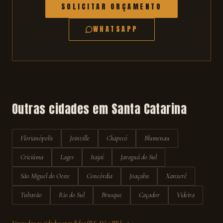
SOLICITAR ORÇAMENTO
WHATSAPP
Outras cidades em
Santa Catarina
Florianópolis
Joinville
Chapecó
Blumenau
Criciúma
Lages
Itajaí
Jaraguá do Sul
São Miguel do Oeste
Concórdia
Joaçaba
Xanxerê
Tubarão
Rio do Sul
Brusque
Caçador
Videira